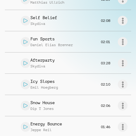
Richiedi musica
Matthias Ullrich
Self Belief
02:08
Skydiva
Fun Sports
02:01
Daniel Elias Brenner
Afterparty
03:28
Skydiva
Icy Slopes
02:10
Emil Hoegberg
Snow House
02:06
Dip T Jones
Energy Bounce
01:46
Jeppe Reil