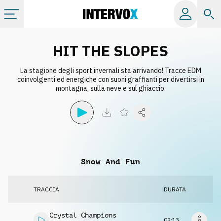
Categorie
HIT THE SLOPES
La stagione degli sport invernali sta arrivando! Tracce EDM
Album
coinvolgenti ed energiche con suoni graffianti per divertirsi in
montagna, sulla neve e sul ghiaccio.
Label
Playlist
Snow And Fun
Licenze
TRACCIA
DURATA
Info
Crystal Champions
02:13