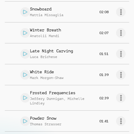
Snowboard
02:08
Mattia Missaglia
Winter Breath
02:07
Anatolii Mandi
Late Night Carving
01:51
Luca Brichese
White Ride
01:39
Mark Morgon-Shaw
Frosted Frequencies
02:39
Jeffery Dunnigan
,
Michelle
Lindley
Powder Snow
01:41
Thomas Strasser