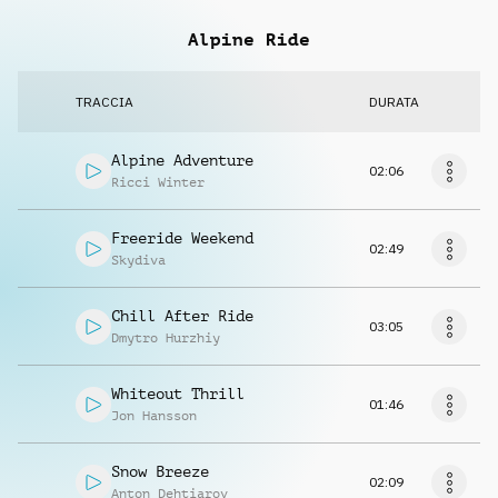
Alpine Ride
TRACCIA
DURATA
Alpine Adventure
02:06
Ricci Winter
Freeride Weekend
02:49
Skydiva
Chill After Ride
03:05
Dmytro Hurzhiy
Whiteout Thrill
01:46
Jon Hansson
Snow Breeze
02:09
Anton Dehtiarov