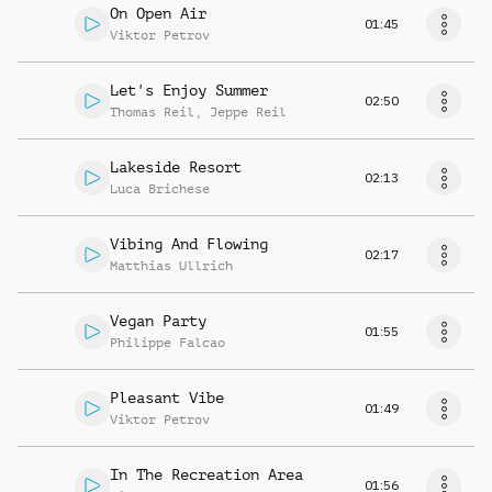
On Open Air
01:45
Viktor Petrov
Let's Enjoy Summer
02:50
Thomas Reil
,
Jeppe Reil
Lakeside Resort
02:13
Luca Brichese
Vibing And Flowing
02:17
Matthias Ullrich
Vegan Party
01:55
Philippe Falcao
Pleasant Vibe
01:49
Viktor Petrov
In The Recreation Area
01:56