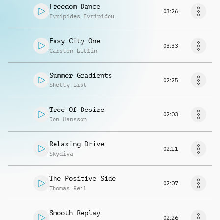
Freedom Dance
03:26
Evripides Evripidou
Easy City One
03:33
Carsten Litfin
Summer Gradients
02:25
Shetty List
Tree Of Desire
02:03
Jon Hansson
Relaxing Drive
02:11
Skydiva
The Positive Side
02:07
Thomas Reil
Smooth Replay
02:26