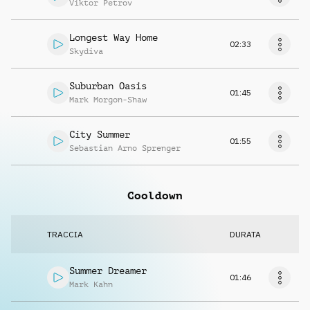
Viktor Petrov
Longest Way Home
02:33
Skydiva
Suburban Oasis
01:45
Mark Morgon-Shaw
City Summer
01:55
Sebastian Arno Sprenger
Cooldown
TRACCIA
DURATA
Summer Dreamer
01:46
Mark Kahn