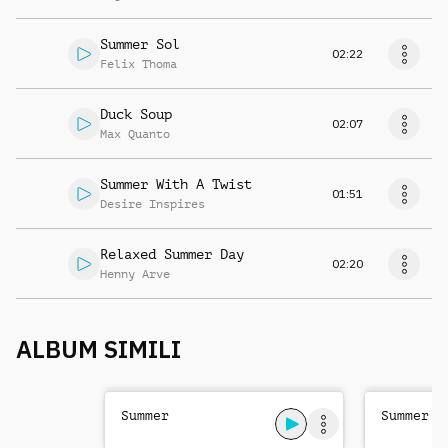
Summer Sol
02:22
Felix Thoma
Duck Soup
02:07
Max Quanto
Summer With A Twist
01:51
Desire Inspires
Relaxed Summer Day
02:20
Henny Arve
ALBUM SIMILI
Summer
Summer