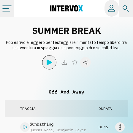
Categorie
SUMMER BREAK
Pop estivo e leggero per festeggiare il meritato tempo libero tra
Album
un'avventura in spiaggia e un pomeriggio di ozio collettivo.
Label
Playlist
Off And Away
Licenze
TRACCIA
DURATA
Info
Sunbathing
01:46
Queens Road
,
Benjamin Geyer