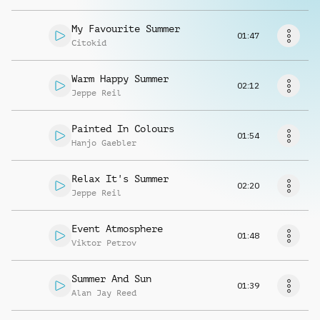
Richiedi musica
My Favourite Summer
01:47
Citokid
Warm Happy Summer
02:12
Jeppe Reil
Painted In Colours
01:54
Hanjo Gaebler
Relax It's Summer
02:20
Jeppe Reil
Event Atmosphere
01:48
Viktor Petrov
Summer And Sun
01:39
Alan Jay Reed