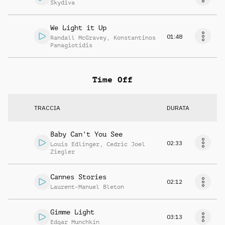
Skydiva
We Light it Up
01:48
Randall McGravey
,
Konstantinos
Panagiotidis
Time Off
TRACCIA
DURATA
Baby Can't You See
02:33
Louis Edlinger
,
Cedric Joel
Ziegler
Cannes Stories
02:12
Laurent-Manuel Bleton
Gimme Light
03:13
Edgar Munchkin