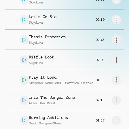
Richiedi musica
Skydiva
Let's Go Big
02:19
Skydiva
Thesis Promotion
02:45
Skydiva
Riffle Look
02:05
Skydiva
Play It Loud
01:53
Stephan Schelens
,
Patrick Puszko
Into The Danger Zone
02:13
Alan Jay Reed
Burning Ambitions
01:57
Mark Morgon-Shaw