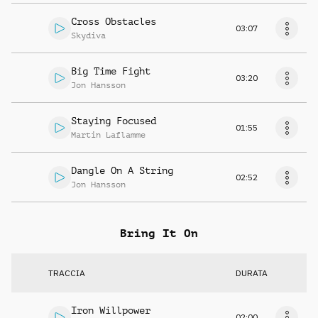
Cross Obstacles
03:07
Skydiva
Big Time Fight
03:20
Jon Hansson
Staying Focused
01:55
Martin Laflamme
Dangle On A String
02:52
Jon Hansson
Bring It On
TRACCIA
DURATA
Iron Willpower
02:00