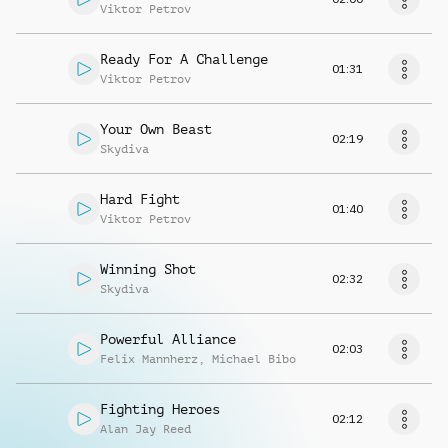
Viktor Petrov
Ready For A Challenge
01:31
Viktor Petrov
Your Own Beast
02:19
Skydiva
Hard Fight
01:40
Viktor Petrov
Winning Shot
02:32
Skydiva
Powerful Alliance
02:03
Felix Mannherz
,
Michael Bibo
Fighting Heroes
02:12
Alan Jay Reed