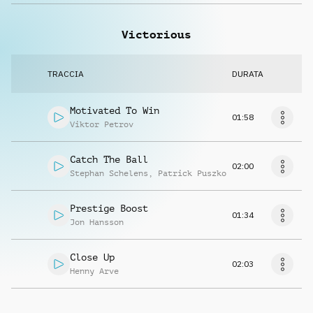
Victorious
TRACCIA
DURATA
Motivated To Win
01:58
Viktor Petrov
Catch The Ball
02:00
Stephan Schelens
,
Patrick Puszko
Prestige Boost
01:34
Jon Hansson
Close Up
02:03
Henny Arve