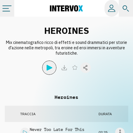
Categorie
HEROINES
Mix cinematografico ricco di effetti e sound drammatici per storie
Album
d'azione nelle metropoli, tra eroine ed eroi immersi in avventure
futuristiche.
Label
Playlist
Heroines
Licenze
TRACCIA
DURATA
Info
Never Too Late For This
02:25