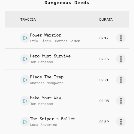
Dangerous Deeds
TRACCIA
DURATA
Power Warrior
02:17
Erik Liden
,
Hannes Liden
Hero Must Survive
02:36
Jon Hansson
Place The Trap
02:21
Andreas Mangweth
Make Your Way
02:08
Jon Hansson
The Sniper's Ballet
02:59
Luca Severino