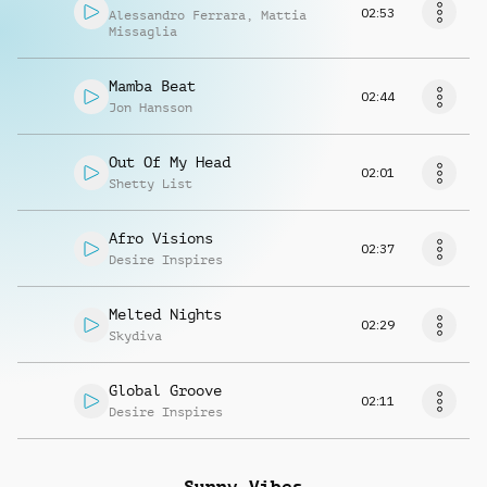
02:53
Alessandro Ferrara
,
Mattia
Missaglia
Mamba Beat
02:44
Jon Hansson
Out Of My Head
02:01
Shetty List
Afro Visions
02:37
Desire Inspires
Melted Nights
02:29
Skydiva
Global Groove
02:11
Desire Inspires
Sunny Vibes