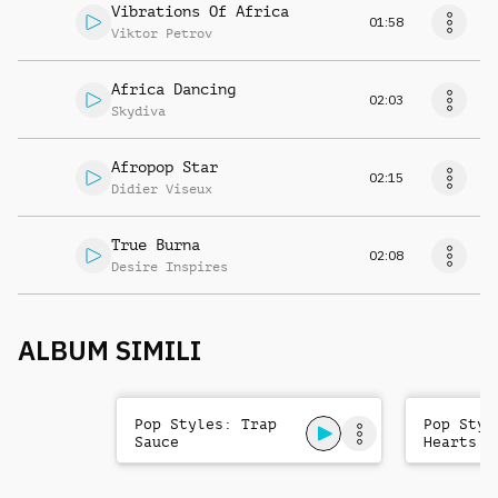
Vibrations Of Africa
01:58
Viktor Petrov
Africa Dancing
02:03
Skydiva
Afropop Star
02:15
Didier Viseux
True Burna
02:08
Desire Inspires
ALBUM SIMILI
Pop Styles: Trap
Pop Styl
Sauce
Hearts