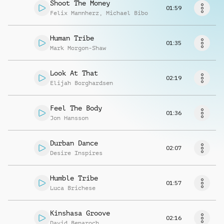
Richiedi musica
Shoot The Money
01:59
Felix Mannherz
,
Michael Bibo
Human Tribe
01:35
Mark Morgon-Shaw
Look At That
02:19
Elijah Borghardsen
Feel The Body
01:36
Jon Hansson
Durban Dance
02:07
Desire Inspires
Humble Tribe
01:57
Luca Brichese
Kinshasa Groove
02:16
David Benaroch