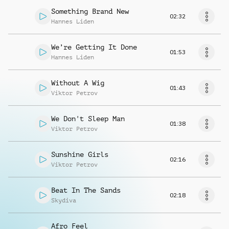
Something Brand New
02:32
Hannes Liden
We’re Getting It Done
01:53
Hannes Liden
Without A Wig
01:43
Viktor Petrov
We Don't Sleep Man
01:38
Viktor Petrov
Sunshine Girls
02:16
Viktor Petrov
Beat In The Sands
02:18
Skydiva
Afro Feel