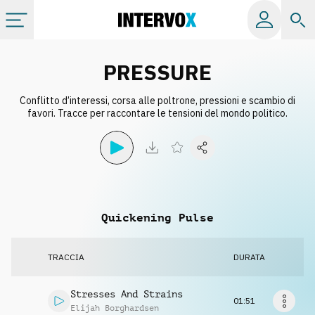
Categorie
PRESSURE
Conflitto d’interessi, corsa alle poltrone, pressioni e scambio di
Album
favori. Tracce per raccontare le tensioni del mondo politico.
Label
Playlist
Quickening Pulse
Licenze
TRACCIA
DURATA
Info
Stresses And Strains
01:51
Elijah Borghardsen