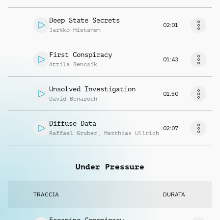
Deep State Secrets
02:01
Jarkko Hietanen
First Conspiracy
01:43
Attila Bencsik
Unsolved Investigation
01:50
David Benaroch
Diffuse Data
02:07
Raffael Gruber
,
Matthias Ullrich
Under Pressure
TRACCIA
DURATA