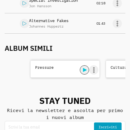
Special Investigation
02:18
Jon Hansson
Alternative Fakes
01:43
Johannes Huppertz
ALBUM SIMILI
Pressure
Cultural
STAY TUNED
Ricevi la newsletter e ascolta per primo
i nuovi album
Iscriviti