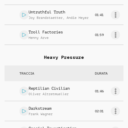
Untruthful Truth
01:41
Joy Brandstaetter
,
Andie Heyer
Troll Factories
01:59
Henny Arve
Heavy Pressure
TRACCIA
DURATA
Reptilian Civilian
01:46
Oliver Aitzetmueller
Darkstream
02:01
Frank Wagner