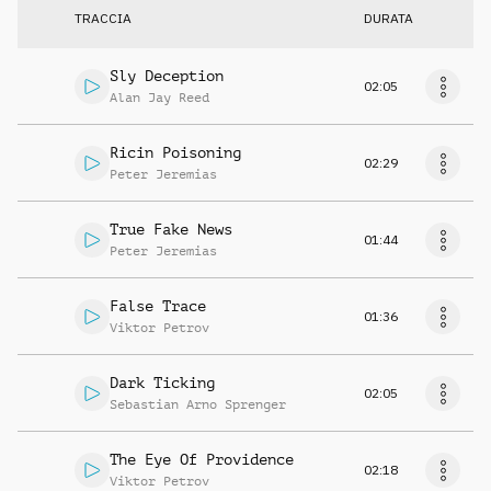
TRACCIA
DURATA
Sly Deception
02:05
Alan Jay Reed
Ricin Poisoning
02:29
Peter Jeremias
True Fake News
01:44
Peter Jeremias
False Trace
01:36
Viktor Petrov
Dark Ticking
02:05
Sebastian Arno Sprenger
The Eye Of Providence
02:18
Viktor Petrov