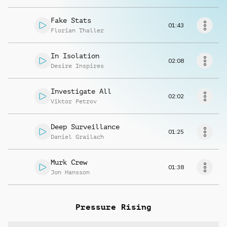
Richiedi musica
Fake Stats
01:43
Florian Thaller
In Isolation
02:08
Desire Inspires
Investigate All
02:02
Viktor Petrov
Deep Surveillance
01:25
Daniel Grailach
Murk Crew
01:38
Jon Hansson
Pressure Rising