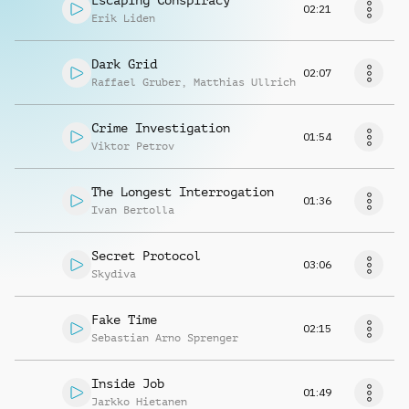
Escaping Conspiracy
02:21
Erik Liden
Dark Grid
02:07
Raffael Gruber
,
Matthias Ullrich
Crime Investigation
01:54
Viktor Petrov
The Longest Interrogation
01:36
Ivan Bertolla
Secret Protocol
03:06
Skydiva
Fake Time
02:15
Sebastian Arno Sprenger
Inside Job
01:49
Jarkko Hietanen