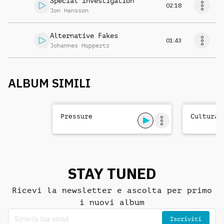
Special Investigation
02:18
Jon Hansson
Alternative Fakes
01:43
Johannes Huppertz
ALBUM SIMILI
Pressure
Cultural
STAY TUNED
Ricevi la newsletter e ascolta per primo
i nuovi album
Iscriviti