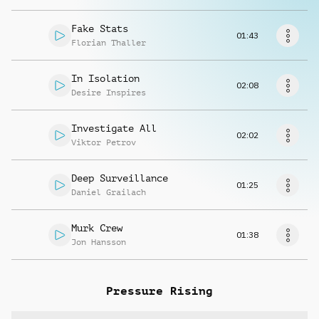
Richiedi musica
Fake Stats
01:43
Florian Thaller
In Isolation
02:08
Desire Inspires
Investigate All
02:02
Viktor Petrov
Deep Surveillance
01:25
Daniel Grailach
Murk Crew
01:38
Jon Hansson
Pressure Rising