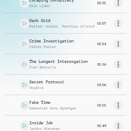
Escaping Conspiracy
02:21
Erik Liden
Dark Grid
02:07
Raffael Gruber
,
Matthias Ullrich
Crime Investigation
01:54
Viktor Petrov
The Longest Interrogation
01:36
Ivan Bertolla
Secret Protocol
03:06
Skydiva
Fake Time
02:15
Sebastian Arno Sprenger
Inside Job
01:49
Jarkko Hietanen