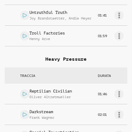
Untruthful Truth
01:41
Joy Brandstaetter
,
Andie Heyer
Troll Factories
01:59
Henny Arve
Heavy Pressure
TRACCIA
DURATA
Reptilian Civilian
01:46
Oliver Aitzetmueller
Darkstream
02:01
Frank Wagner