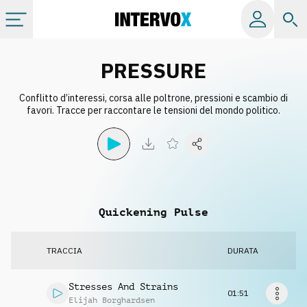
Categorie
PRESSURE
Conflitto d’interessi, corsa alle poltrone, pressioni e scambio di
Album
favori. Tracce per raccontare le tensioni del mondo politico.
Label
Playlist
Quickening Pulse
Licenze
TRACCIA
DURATA
Info
Stresses And Strains
01:51
Elijah Borghardsen