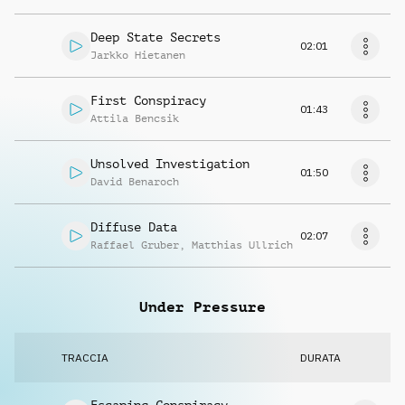
Deep State Secrets
02:01
Jarkko Hietanen
First Conspiracy
01:43
Attila Bencsik
Unsolved Investigation
01:50
David Benaroch
Diffuse Data
02:07
Raffael Gruber
,
Matthias Ullrich
Under Pressure
TRACCIA
DURATA