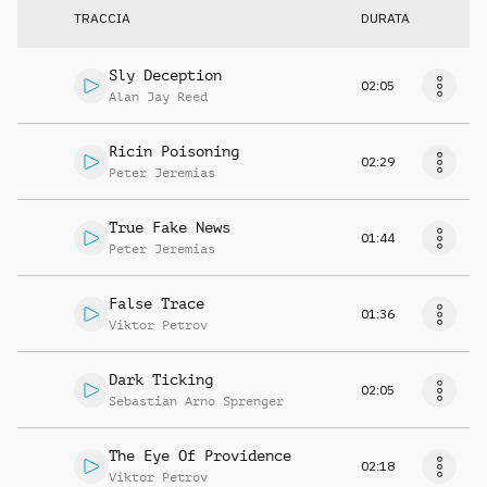
TRACCIA
DURATA
Sly Deception
02:05
Alan Jay Reed
Ricin Poisoning
02:29
Peter Jeremias
True Fake News
01:44
Peter Jeremias
False Trace
01:36
Viktor Petrov
Dark Ticking
02:05
Sebastian Arno Sprenger
The Eye Of Providence
02:18
Viktor Petrov