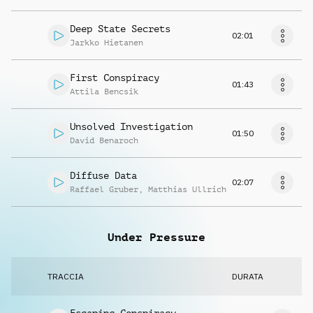
Deep State Secrets
02:01
Jarkko Hietanen
First Conspiracy
01:43
Attila Bencsik
Unsolved Investigation
01:50
David Benaroch
Diffuse Data
02:07
Raffael Gruber
,
Matthias Ullrich
Under Pressure
TRACCIA
DURATA