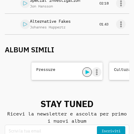
Special Investigation
02:18
Jon Hansson
Alternative Fakes
01:43
Johannes Huppertz
ALBUM SIMILI
Pressure
Cultural
STAY TUNED
Ricevi la newsletter e ascolta per primo
i nuovi album
Iscriviti