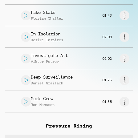
Richiedi musica
Fake Stats
01:43
Florian Thaller
In Isolation
02:08
Desire Inspires
Investigate All
02:02
Viktor Petrov
Deep Surveillance
01:25
Daniel Grailach
Murk Crew
01:38
Jon Hansson
Pressure Rising