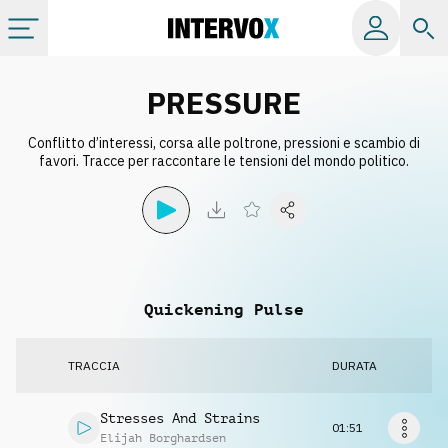
Categorie
PRESSURE
Conflitto d’interessi, corsa alle poltrone, pressioni e scambio di
Album
favori. Tracce per raccontare le tensioni del mondo politico.
Label
Playlist
Quickening Pulse
Licenze
TRACCIA
DURATA
Info
Stresses And Strains
01:51
Elijah Borghardsen