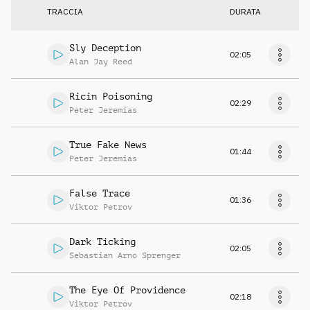
TRACCIA
DURATA
Sly Deception
02:05
Alan Jay Reed
Ricin Poisoning
02:29
Peter Jeremias
True Fake News
01:44
Peter Jeremias
False Trace
01:36
Viktor Petrov
Dark Ticking
02:05
Sebastian Arno Sprenger
The Eye Of Providence
02:18
Viktor Petrov