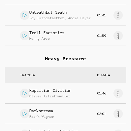
Untruthful Truth
01:41
Joy Brandstaetter
,
Andie Heyer
Troll Factories
01:59
Henny Arve
Heavy Pressure
TRACCIA
DURATA
Reptilian Civilian
01:46
Oliver Aitzetmueller
Darkstream
02:01
Frank Wagner