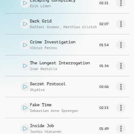
Escaping Conspiracy
02:21
Erik Liden
Dark Grid
02:07
Raffael Gruber
,
Matthias Ullrich
Crime Investigation
01:54
Viktor Petrov
The Longest Interrogation
01:36
Ivan Bertolla
Secret Protocol
03:06
Skydiva
Fake Time
02:15
Sebastian Arno Sprenger
Inside Job
01:49
Jarkko Hietanen