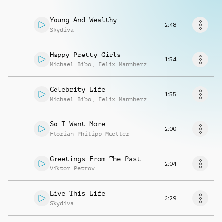
Richiedi musica
Young And Wealthy
2:48
Skydiva
Happy Pretty Girls
1:54
Michael Bibo
,
Felix Mannherz
Celebrity Life
1:55
Michael Bibo
,
Felix Mannherz
So I Want More
2:00
Florian Philipp Mueller
Greetings From The Past
2:04
Viktor Petrov
Live This Life
2:29
Skydiva