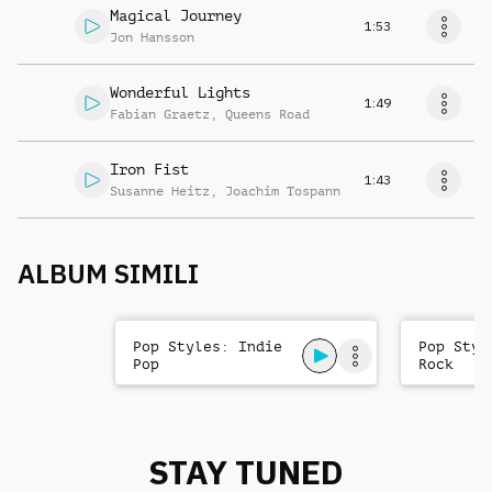
Magical Journey
1:53
Jon Hansson
Wonderful Lights
1:49
Fabian Graetz
,
Queens Road
Iron Fist
1:43
Susanne Heitz
,
Joachim Tospann
ALBUM SIMILI
Pop Styles: Indie
Pop Styl
Pop
Rock
STAY TUNED