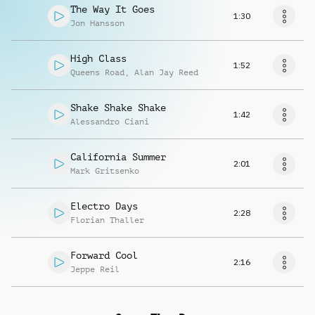
The Way It Goes
1:30
Jon Hansson
High Class
1:52
Queens Road
,
Alan Jay Reed
Shake Shake Shake
1:42
Alessandro Ciani
California Summer
2:01
Mark Gritsenko
Electro Days
2:28
Florian Thaller
Forward Cool
2:16
Jeppe Reil