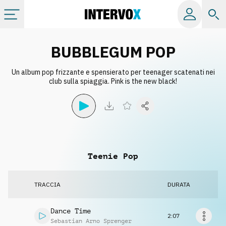
Categorie
BUBBLEGUM POP
Un album pop frizzante e spensierato per teenager scatenati nei
Album
club sulla spiaggia. Pink is the new black!
Label
Playlist
Teenie Pop
Licenze
TRACCIA
DURATA
Info
Dance Time
2:07
Sebastian Arno Sprenger