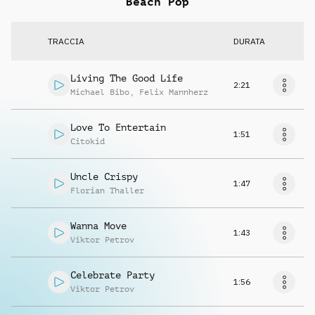
Beach Pop
TRACCIA
DURATA
Living The Good Life
2:21
Michael Bibo
,
Felix Mannherz
Love To Entertain
1:51
Citokid
Uncle Crispy
1:47
Florian Thaller
Wanna Move
1:43
Viktor Petrov
Celebrate Party
1:56
Viktor Petrov