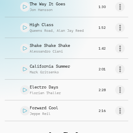
The Way It Goes
1:30
Jon Hansson
High Class
1:52
Queens Road
,
Alan Jay Reed
Shake Shake Shake
1:42
Alessandro Ciani
California Summer
2:01
Mark Gritsenko
Electro Days
2:28
Florian Thaller
Forward Cool
2:16
Jeppe Reil