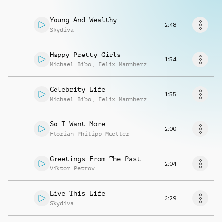
Richiedi musica
Young And Wealthy
2:48
Skydiva
Happy Pretty Girls
1:54
Michael Bibo
,
Felix Mannherz
Celebrity Life
1:55
Michael Bibo
,
Felix Mannherz
So I Want More
2:00
Florian Philipp Mueller
Greetings From The Past
2:04
Viktor Petrov
Live This Life
2:29
Skydiva