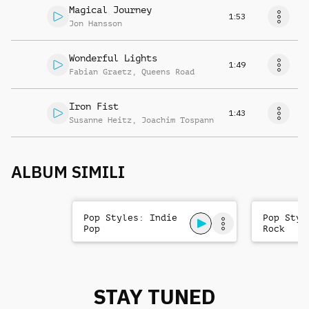
Magical Journey
1:53
Jon Hansson
Wonderful Lights
1:49
Fabian Graetz
,
Queens Road
Iron Fist
1:43
Susanne Heitz
,
Joachim Tospann
ALBUM SIMILI
Pop Styles: Indie
Pop Styl
Pop
Rock
STAY TUNED