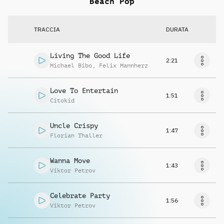
Beach Pop
TRACCIA
DURATA
Living The Good Life
2:21
Michael Bibo
,
Felix Mannherz
Love To Entertain
1:51
Citokid
Uncle Crispy
1:47
Florian Thaller
Wanna Move
1:43
Viktor Petrov
Celebrate Party
1:56
Viktor Petrov