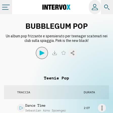
Categorie
BUBBLEGUM POP
Un album pop frizzante e spensierato per teenager scatenati nei
Album
club sulla spiaggia. Pink is the new black!
Label
Playlist
Teenie Pop
Licenze
TRACCIA
DURATA
Info
Dance Time
2:07
Sebastian Arno Sprenger