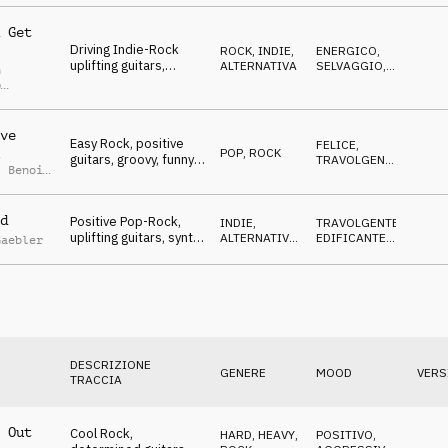
 Get
Driving Indie-Rock
ROCK
,
INDIE,
ENERGICO
,
uplifting guitars,
ALTERNATIVA
SELVAGGIO
,
n
young, carefree, wild
FELICE
p
r
ve
Easy Rock, positive
FELICE
,
POP
,
ROCK
t
guitars, groovy, funny,
TRAVOLGENTE
,
,
Benoit
young, fun-loving
POSITIVO
d
Positive Pop-Rock,
INDIE,
TRAVOLGENTE
,
uplifting guitars, synth,
ALTERNATIVA
,
EDIFICANTE
,
Gaebler
crazy, fashionable
POP
ENERGICO
DESCRIZIONE
GENERE
MOOD
VERS
TRACCIA
 Out
Cool Rock,
HARD, HEAVY
,
POSITIVO
,