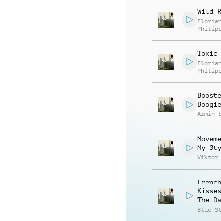
Wild R
Floria
Philip
Muelle
Toxic 
Floria
Philip
Muelle
Booste
Boogie
Armin 
Moveme
My Sty
Viktor
French
Kisses
The Da
Blue S