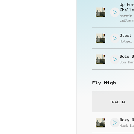
Up For
Challe
Martin
Laflam
Steel 
Holger
Bots B
Jon Ha
Fly High
TRACCIA
Roxy R
Mark K