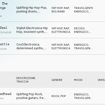
 The
Uplifting Hip Hop-Pop,
nge
HIP HOP, RAP
,
TRAVOLGENTE
,
pushing drums,
BIG BAND
ENERGICO
,
orchestra, reckless
EDIFICANTE
me
Deal
Stylish Electronica-Hip
HIP HOP, RAP
,
DECISO
,
Hop, insistent synth,
ELETTRONICA
ENERGICO
,
 Scheidt
brass, determined
MINACCIOSO
attle
Cool Electronica,
HIP HOP, RAP
,
ENERGICO
,
determined synths,
ELETTRONICA
TRAVOLGENTE
,
nsson
effervescent, sexy
ANTICONFORMISTA
DESCRIZIONE
GENERE
MOOD
VERS
TRACCIA
edhead
Uplifting Pop-Rock,
ENERGICO
,
ROCK
,
POP
positive guitars, free,
TRAVOLGENTE
,
ahn
happy, enjoying
EDIFICANTE