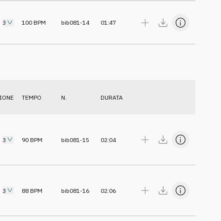
3
100
BPM
bib081-14
01:47
IONE
TEMPO
N.
DURATA
3
90
BPM
bib081-15
02:04
3
88
BPM
bib081-16
02:06