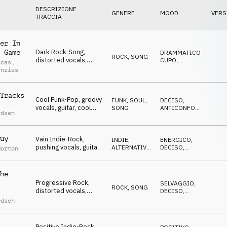
DESCRIZIONE
GENERE
MOOD
VERS
TRACCIA
er In
Dark Rock-Song,
 Game
DRAMMATICO
,
ROCK
,
SONG
distorted vocals,
CUPO
,
ucas
,
melancholic, deprived
ANTICONFORMISTA
enzies
Tracks
Cool Funk-Pop, groovy
FUNK, SOUL
,
DECISO
,
vocals, guitar, cool
SONG
ANTICONFORMISTA
,
rdsen
dude, easy
SOFISTICATO
uy
Vain Indie-Rock,
INDIE,
ENERGICO
,
pushing vocals, guitar,
ALTERNATIVA
,
DECISO
,
Horton
swag, determined
SONG
AGGRESSIVO
he
Progressive Rock,
SELVAGGIO
,
ROCK
,
SONG
distorted vocals,
DECISO
,
guitars, cool, vain, wild
ENERGICO
rdsen
Positive Indie-Rock,