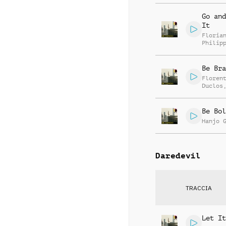
Go and
It
Floria
Philip
Muelle
Be Bra
Floren
Duclos
Jego
Be Bol
Hanjo 
Daredevil
TRACCIA
Let It