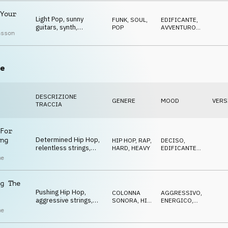
Your
Light Pop, sunny
FUNK, SOUL
,
EDIFICANTE
,
guitars, synth,
POP
AVVENTUROSO
,
nsson
positive, carefree,
LEGGERO
happy
e
DESCRIZIONE
GENERE
MOOD
VERS
TRACCIA
For
Determined Hip Hop,
ng
HIP HOP, RAP
,
DECISO
,
relentless strings,
HARD, HEAVY
EDIFICANTE
,
cool, aggressive
ENERGICO
me
g The
Pushing Hip Hop,
COLONNA
AGGRESSIVO
,
aggressive strings,
SONORA
,
HIP
ENERGICO
,
cool, defiant, adamant
HOP, RAP
EDIFICANTE
me