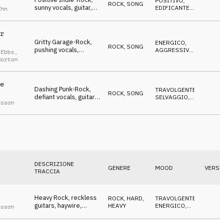
POSITIVO
,
ROCK
,
SONG
sunny vocals, guitar,
EDIFICANTE
,
ahn
enjoying, carefree
FELICE
r
Gritty Garage-Rock,
ENERGICO
,
ROCK
,
SONG
pushing vocals,
AGGRESSIVO
,
 Ebbs
,
dashing, strong
SELVAGGIO
Horton
women
e
Dashing Punk-Rock,
TRAVOLGENTE
,
ROCK
,
SONG
defiant vocals, guitars,
SELVAGGIO
,
nsson
reckless, rigid
DECISO
DESCRIZIONE
GENERE
MOOD
VERS
TRACCIA
Heavy Rock, reckless
ROCK
,
HARD,
TRAVOLGENTE
,
guitars, haywire,
HEAVY
ENERGICO
,
nsson
defiant, wild, cool
AGGRESSIVO