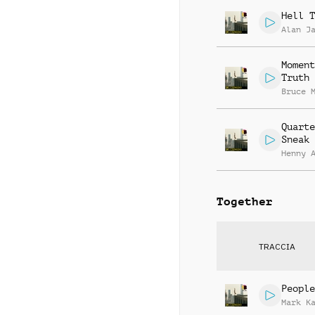
Hell T
Alan J
Moment
Truth
Bruce 
Quarte
Sneak
Henny 
Together
TRACCIA
People
Mark K