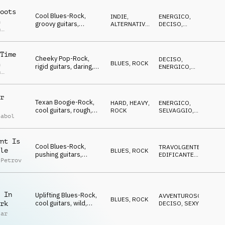
oots
Cool Blues-Rock,
INDIE,
ENERGICO
,
n
groovy guitars,
ALTERNATIVA
,
DECISO
,
p
pushing, wild, free,
ROCK
EDIFICANTE
r
brave
Time
Cheeky Pop-Rock,
DECISO
,
BLUES
,
ROCK
n
rigid guitars, daring,
ENERGICO
,
p
wild, cool & sexy
ANTICONFORMISTA
r
r
Texan Boogie-Rock,
HARD, HEAVY
,
ENERGICO
,
cool guitars, rough,
ROCK
SELVAGGIO
,
Sabol
wild, driving, rigid
TRAVOLGENTE
nt Is
Cool Blues-Rock,
TRAVOLGENTE
,
le
BLUES
,
ROCK
pushing guitars,
EDIFICANTE
,
 Petrov
driving, wild, free,
ANTICONFORMISTA
daring
 In
Uplifting Blues-Rock,
AVVENTUROSO
,
BLUES
,
ROCK
cool guitars, wild,
DECISO
,
SEXY
rk
sexy, free, butch
tar