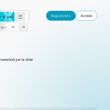
Registrati
Accedi
a 4 you
spring
trumentali per le sfide