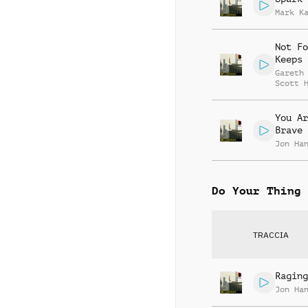
Mark K
Not Fo
Keeps
Gareth
Scott 
You Ar
Brave
Jon Ha
Do Your Thing
TRACCIA
Raging
Jon Ha