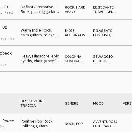
rain
Defiant Alternative-
ROCK
,
HARD,
EDIFICANTE
,
Rock, pushing guitars,
HEAVY
TRAVOLGENTE
,
ay Reed
confident, wild
ENERGICO
 Of
Warm Indie-Rock,
INDIE,
RILASSATO
,
calm guitars, relaxed,
ALTERNATIVA
,
POSITIVO
,
Maginnis
happy, soaring
ROCK
EDIFICANTE
rback
Heavy Filmscore, epic
COLONNA
SELVAGGIO
,
synths, choir, graceful
SONORA
,
DECISO
,
Arve
but relentless
ELETTRONICA
POSITIVO
DESCRIZIONE
GENERE
MOOD
VERS
TRACCIA
 Power
Positive Pop-Rock,
AVVENTUROSO
,
ROCK
,
POP
uplifting guitars,
EDIFICANTE
,
ahn
vocals, great team
CALDO