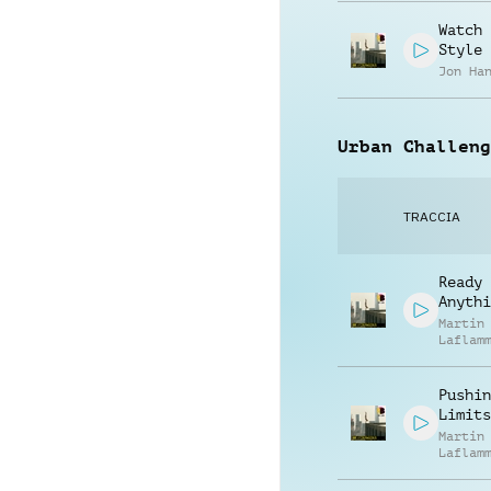
Watch 
Style
Jon Ha
Urban Challeng
TRACCIA
Ready 
Anythi
Martin
Laflam
Pushin
Limits
Martin
Laflam