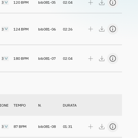
3
120
BPM
bib081-05
02:04
3
124
BPM
bib081-06
02:26
3
180
BPM
bib081-07
02:04
IONE
TEMPO
N.
DURATA
3
87
BPM
bib081-08
01:31