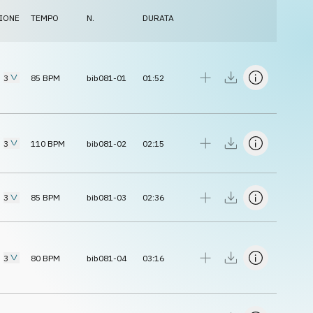
IONE
TEMPO
N.
DURATA
3
85
BPM
bib081-01
01:52
3
110
BPM
bib081-02
02:15
3
85
BPM
bib081-03
02:36
3
80
BPM
bib081-04
03:16