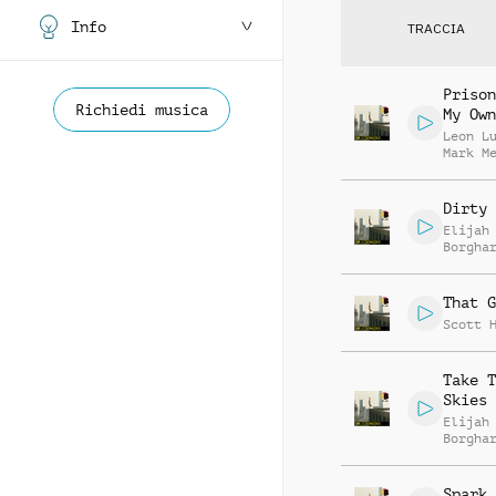
Info
TRACCIA
Prison
Richiedi musica
My Own
Leon L
Mark M
Dirty 
Elijah
Borgha
That G
Scott 
Take T
Skies
Elijah
Borgha
Spark