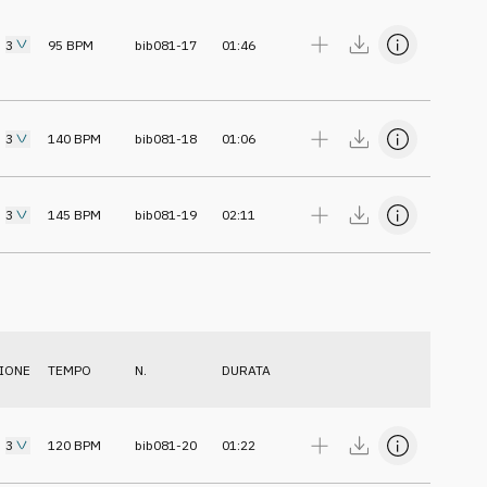
3
95
BPM
bib081-17
01:46
3
140
BPM
bib081-18
01:06
3
145
BPM
bib081-19
02:11
IONE
TEMPO
N.
DURATA
3
120
BPM
bib081-20
01:22