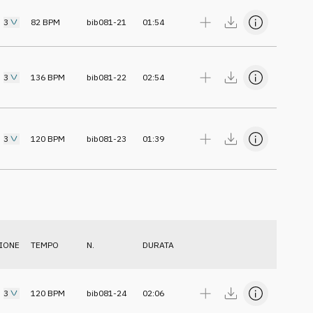
3
82
BPM
bib081-21
01:54
3
136
BPM
bib081-22
02:54
3
120
BPM
bib081-23
01:39
IONE
TEMPO
N.
DURATA
3
120
BPM
bib081-24
02:06