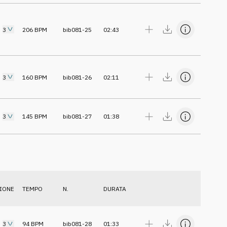
3
206
BPM
bib081-25
02:43
3
160
BPM
bib081-26
02:11
3
145
BPM
bib081-27
01:38
IONE
TEMPO
N.
DURATA
3
94
BPM
bib081-28
01:33