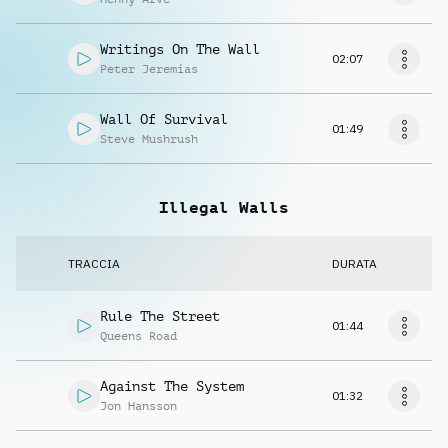
Writings On The Wall
02:07
Peter Jeremias
Wall Of Survival
01:49
Steve Mushrush
Illegal Walls
TRACCIA
DURATA
Rule The Street
01:44
Queens Road
Against The System
01:32
Jon Hansson