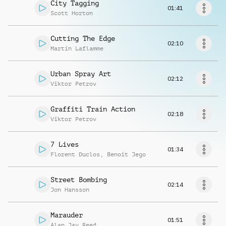
Richiedi musica
City Tagging
01:41
Scott Horton
Cutting The Edge
02:10
Martin Laflamme
Urban Spray Art
02:12
Viktor Petrov
Graffiti Train Action
02:18
Viktor Petrov
7 Lives
01:34
Florent Duclos
,
Benoit Jego
Street Bombing
02:14
Jon Hansson
Marauder
01:51
Alan Jay Reed