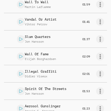
Wall To Wall
01:59
Martin Laflamme
Vandal Or Artist
01:41
Viktor Petrov
Slum Quarters
01:37
Jon Hansson
Wall Of Fame
02:09
Elijah Borghardsen
Illegal Graffiti
02:01
Didier Viseux
Spirit Of The Streets
01:53
Jon Hansson
Aerosol Gunslinger
01:23