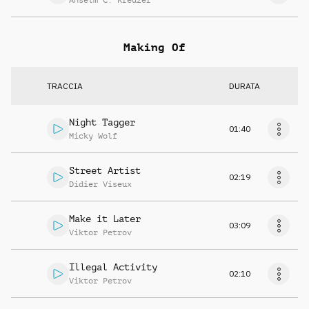
Anselm C. Kreuzer
Making Of
TRACCIA
DURATA
Night Tagger
01:40
Micky Wolf
Street Artist
02:19
Didier Viseux
Make it Later
03:09
Viktor Petrov
Illegal Activity
02:10
Viktor Petrov