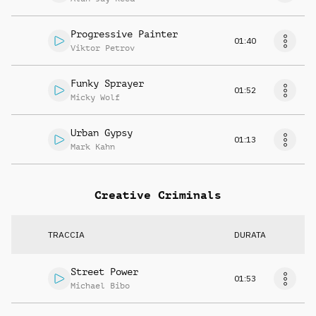
Progressive Painter
01:40
Viktor Petrov
Funky Sprayer
01:52
Micky Wolf
Urban Gypsy
01:13
Mark Kahn
Creative Criminals
TRACCIA
DURATA
Street Power
01:53
Michael Bibo