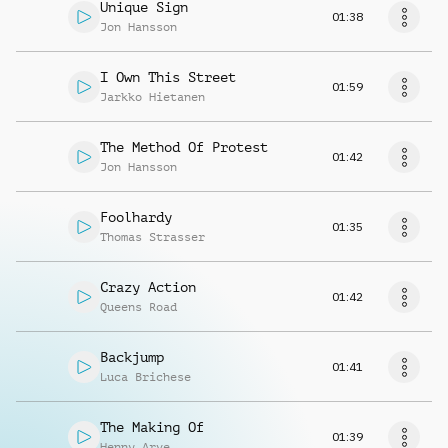
Unique Sign
01:38
Jon Hansson
I Own This Street
01:59
Jarkko Hietanen
The Method Of Protest
01:42
Jon Hansson
Foolhardy
01:35
Thomas Strasser
Crazy Action
01:42
Queens Road
Backjump
01:41
Luca Brichese
The Making Of
01:39
Henny Arve