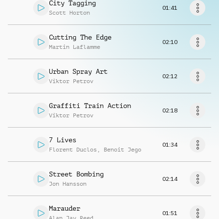
Richiedi musica
City Tagging
01:41
Scott Horton
Cutting The Edge
02:10
Martin Laflamme
Urban Spray Art
02:12
Viktor Petrov
Graffiti Train Action
02:18
Viktor Petrov
7 Lives
01:34
Florent Duclos
,
Benoit Jego
Street Bombing
02:14
Jon Hansson
Marauder
01:51
Alan Jay Reed