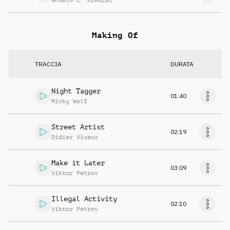
Anselm C. Kreuzer
Making Of
TRACCIA
DURATA
Night Tagger
01:40
Micky Wolf
Street Artist
02:19
Didier Viseux
Make it Later
03:09
Viktor Petrov
Illegal Activity
02:10
Viktor Petrov