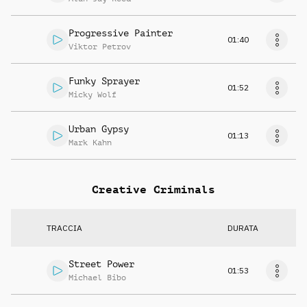
Progressive Painter
01:40
Viktor Petrov
Funky Sprayer
01:52
Micky Wolf
Urban Gypsy
01:13
Mark Kahn
Creative Criminals
TRACCIA
DURATA
Street Power
01:53
Michael Bibo