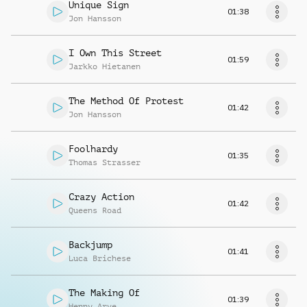
Unique Sign
01:38
Jon Hansson
I Own This Street
01:59
Jarkko Hietanen
The Method Of Protest
01:42
Jon Hansson
Foolhardy
01:35
Thomas Strasser
Crazy Action
01:42
Queens Road
Backjump
01:41
Luca Brichese
The Making Of
01:39
Henny Arve