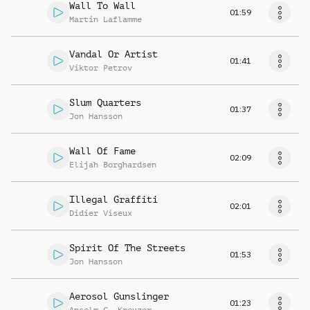
Wall To Wall
01:59
Martin Laflamme
Vandal Or Artist
01:41
Viktor Petrov
Slum Quarters
01:37
Jon Hansson
Wall Of Fame
02:09
Elijah Borghardsen
Illegal Graffiti
02:01
Didier Viseux
Spirit Of The Streets
01:53
Jon Hansson
Aerosol Gunslinger
01:23