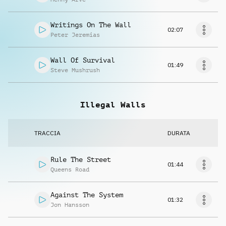
Writings On The Wall
02:07
Peter Jeremias
Wall Of Survival
01:49
Steve Mushrush
Illegal Walls
TRACCIA
DURATA
Rule The Street
01:44
Queens Road
Against The System
01:32
Jon Hansson