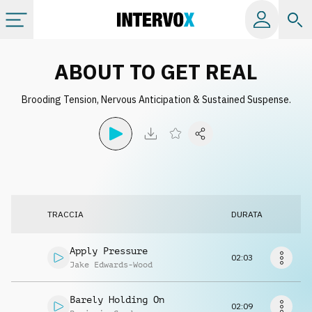
Categorie
ABOUT TO GET REAL
Brooding Tension, Nervous Anticipation & Sustained Suspense.
Album
Label
Playlist
TRACCIA
DURATA
Licenze
Apply Pressure
02:03
Jake Edwards-Wood
Info
Barely Holding On
02:09