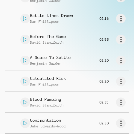
Benjamin Garden
Richiedi musica
Battle Lines Drawn
02:16
Dan Phillipson
Before The Game
02:58
David Staniforth
A Score To Settle
02:20
Benjamin Garden
Calculated Risk
02:20
Dan Phillipson
Blood Pumping
02:35
David Staniforth
Confrontation
02:30
Jake Edwards-Wood