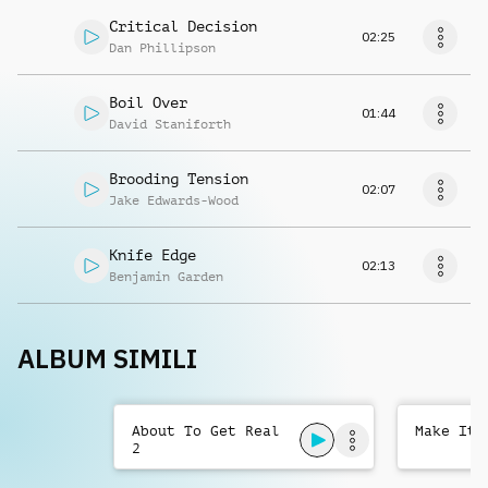
Critical Decision
02:25
Dan Phillipson
Boil Over
01:44
David Staniforth
Brooding Tension
02:07
Jake Edwards-Wood
Knife Edge
02:13
Benjamin Garden
ALBUM SIMILI
About To Get Real
Make It 
2