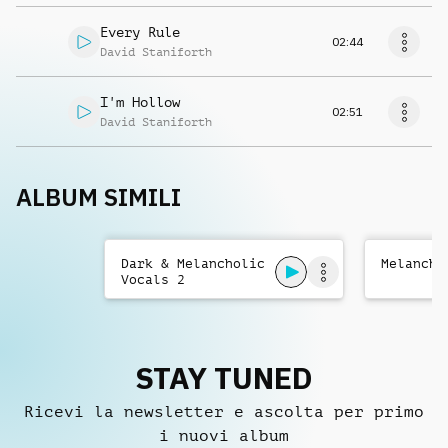
Every Rule
02:44
David Staniforth
I'm Hollow
02:51
David Staniforth
ALBUM SIMILI
Dark & Melancholic
Melancho
Vocals 2
STAY TUNED
Ricevi la newsletter e ascolta per primo
i nuovi album