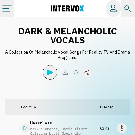
Categorie
DARK & MELANCHOLIC
VOCALS
Album
A Collection Of Melancholic Vocal Songs For Reality TV And Drama
Programs.
Label
Playlist
Licenze
TRACCIA
DURATA
Info
Heartless
03:42
Markus Hughes
,
David Tither
,
Cristina Llull Sperandio