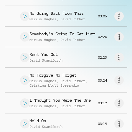
Richiedi musica
No Going Back From This
03:05
Markus Hughes
,
David Tither
Somebody's Going To Get Hurt
02:20
Markus Hughes
,
David Tither
Seek You Out
02:23
David Staniforth
No Forgive No Forget
03:24
Markus Hughes
,
David Tither
,
Cristina Llull Sperandio
I Thought You Were The One
03:17
Markus Hughes
,
David Tither
Hold On
03:19
David Staniforth