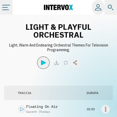
Categorie
LIGHT & PLAYFUL
ORCHESTRAL
Album
Light, Warm And Endearing Orchestral Themes For Television
Programming.
Label
Playlist
Licenze
TRACCIA
DURATA
Info
Floating On Air
02:03
Gareth Thomas