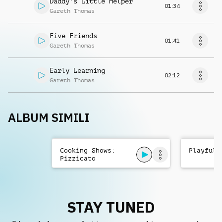
Daddy's Little Helper
01:34
Gareth Thomas
Five Friends
01:41
Gareth Thomas
Early Learning
02:12
Gareth Thomas
ALBUM SIMILI
Cooking Shows:
Playful 
Pizzicato
Orchestral Playful
STAY TUNED