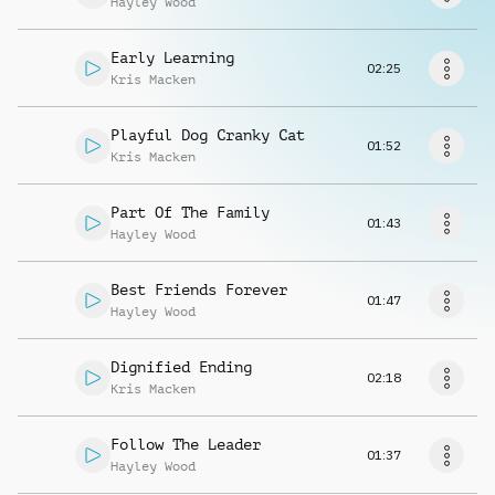
Hayley Wood
Richiedi musica
Early Learning
02:25
Kris Macken
Playful Dog Cranky Cat
01:52
Kris Macken
Part Of The Family
01:43
Hayley Wood
Best Friends Forever
01:47
Hayley Wood
Dignified Ending
02:18
Kris Macken
Follow The Leader
01:37
Hayley Wood