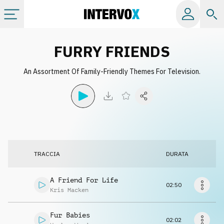
Categorie
FURRY FRIENDS
An Assortment Of Family-Friendly Themes For Television.
Album
Label
Playlist
TRACCIA
DURATA
Licenze
A Friend For Life
02:50
Kris Macken
Info
Fur Babies
02:02