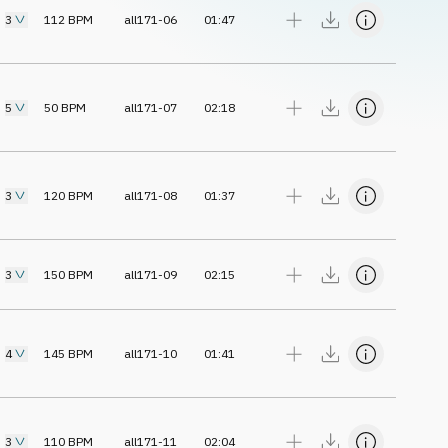
3
112
BPM
all171-06
01:47
5
50
BPM
all171-07
02:18
3
120
BPM
all171-08
01:37
3
150
BPM
all171-09
02:15
4
145
BPM
all171-10
01:41
3
110
BPM
all171-11
02:04