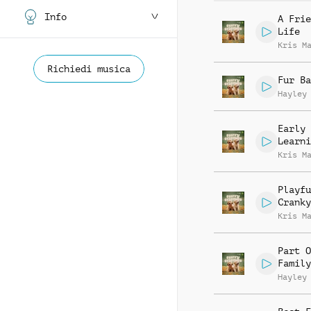
Info
A Frie
Life
Kris M
Richiedi musica
Fur Ba
Hayley
Early
Learni
Kris M
Playfu
Cranky
Kris M
Part O
Family
Hayley