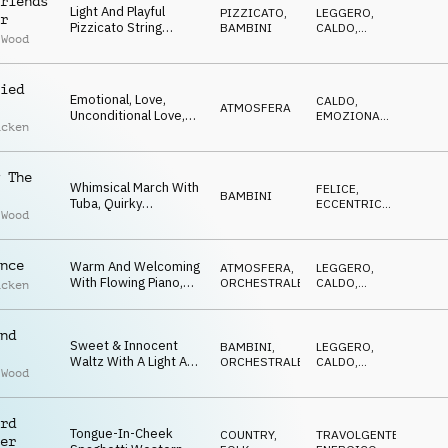
riends
Light And Playful
PIZZICATO
,
LEGGERO
,
r
Pizzicato String
BAMBINI
CALDO
,
 Wood
Theme With
POSITIVO
,
ECCENTRICO
,
Inquisitive Overtone
IRONICO
ied
Emotional, Love,
CALDO
,
ATMOSFERA
Unconditional Love,
EMOZIONANTE
,
acken
Hope, Farewell To An
RIFLESSIVO
,
TRISTE
,
Old Friend
OTTIMISTA
 The
Whimsical March With
FELICE
,
BAMBINI
Tuba, Quirky
ECCENTRICO
,
 Wood
Instruments And
IRONICO
,
BIZZARRO
,
Follow The Leader
DIVERTENTE
Feel
nce
Warm And Welcoming
ATMOSFERA
,
LEGGERO
,
With Flowing Piano,
ORCHESTRALE
CALDO
,
acken
Light Strings And
OTTIMISTA
Contented Overtone
nd
Sweet & Innocent
BAMBINI
,
LEGGERO
,
Waltz With A Light And
ORCHESTRALE
CALDO
,
 Wood
Gentle Feel
ECCENTRICO
,
DOLCE
rd
Tongue-In-Cheek
COUNTRY,
TRAVOLGENTE
,
er