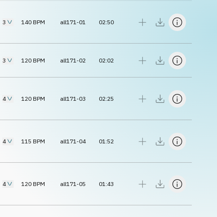
3
140
BPM
all171-01
02:50
3
120
BPM
all171-02
02:02
4
120
BPM
all171-03
02:25
4
115
BPM
all171-04
01:52
4
120
BPM
all171-05
01:43