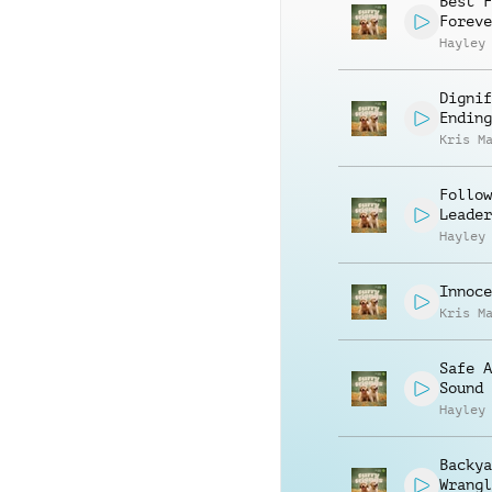
Best F
Foreve
Hayley
Dignif
Ending
Kris M
Follow
Leader
Hayley
Innoce
Kris M
Safe A
Sound
Hayley
Backya
Wrangl