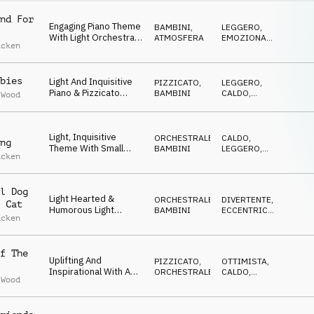
nd For
Engaging Piano Theme
BAMBINI
,
LEGGERO
,
With Light Orchestral
ATMOSFERA
EMOZIONANTE
,
acken
Accompaniment And
CALDO
,
POSITIVO
,
Warm And Joyful
EDIFICANTE
Sentiment
bies
Light And Inquisitive
PIZZICATO
,
LEGGERO
,
Piano & Pizzicato
BAMBINI
CALDO
,
 Wood
String Theme With A
FELICE
,
ECCENTRICO
,
Childlike Sense Of
IRONICO
Curiosity &
Light, Inquisitive
Enthusiasm
ORCHESTRALE
,
CALDO
,
ng
Theme With Small
BAMBINI
LEGGERO
,
acken
Orchestra
DOLCE
,
ECCENTRICO
,
Accompaniment And
IRONICO
Sense Of Innocent
l Dog
Curiosity
Light Hearted &
ORCHESTRALE
,
DIVERTENTE
,
 Cat
Humorous Light
BAMBINI
ECCENTRICO
,
acken
Orchestral Feature
STRISCIANTE
,
IRONICO
,
With Cheeky,
DOLCE
Mischievous Overtone
f The
Uplifting And
PIZZICATO
,
OTTIMISTA
,
Inspirational With A
ORCHESTRALE
CALDO
,
 Wood
Warm Sense Of Hope
DOLCE
,
EDIFICANTE
And Acceptance