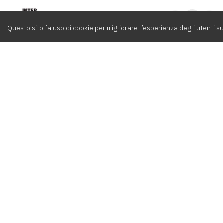
Intervox
0
Questo sito fa uso di cookie per migliorare l’esperienza degli utenti su
Cerca
Compositori
Contatti
Album
Team
info@int