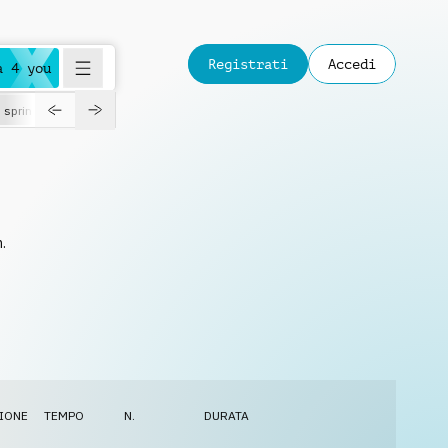
Registrati
Accedi
a 4 you
spring
.
IONE
TEMPO
N.
DURATA