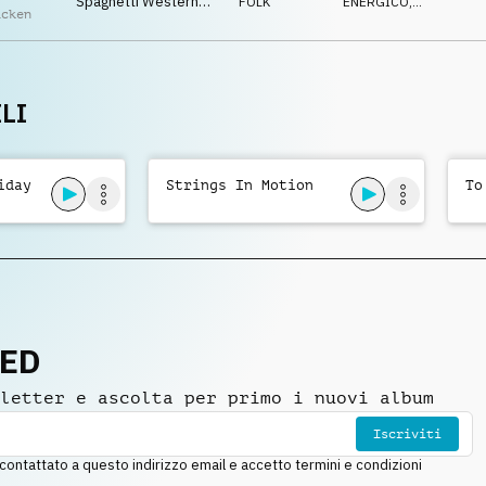
Spaghetti Western
FOLK
ENERGICO
,
acken
With Bush Band
OTTIMISTA
,
IPNOTICO
Accompaniment And
Light Hearted
Wrangler Inflections
LI
iday
Strings In Motion
To
NED
letter e ascolta per primo i nuovi album
Iscriviti
ntattato a questo indirizzo email e accetto termini e condizioni