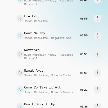
Hugo Meredith-Hardy
,
Riccardo
Richiedi musica
Mitchell
Electric
01:58
James MacLaine
Hear Me Now
02:58
James MacLaine
,
Negative One
Warriors
03:53
Hugo Meredith-Hardy
,
Riccardo
Mitchell
Break Away
03:05
James MacLaine
,
John McCombe
Come To Take It All
03:22
James MacLaine
,
Dean McGinnes
Don't Give It Up
03:48