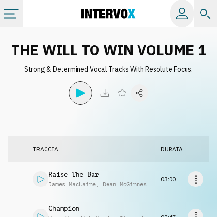
Categorie
THE WILL TO WIN VOLUME 1
Strong & Determined Vocal Tracks With Resolute Focus.
Album
Label
Playlist
TRACCIA
DURATA
Licenze
Raise The Bar
03:00
James MacLaine
,
Dean McGinnes
Info
Champion
02:47