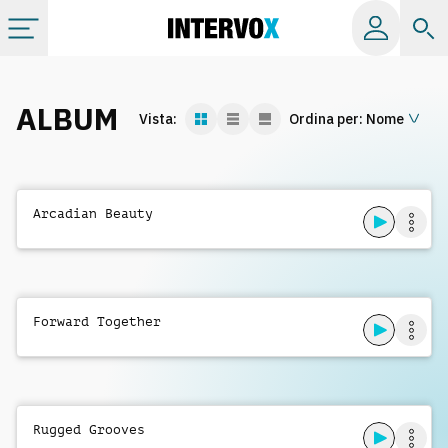
Categorie
ALBUM
Vista:
Ordina per:
Nome
Album
Label
Arcadian Beauty
Playlist
Forward Together
Licenze
Info
Rugged Grooves